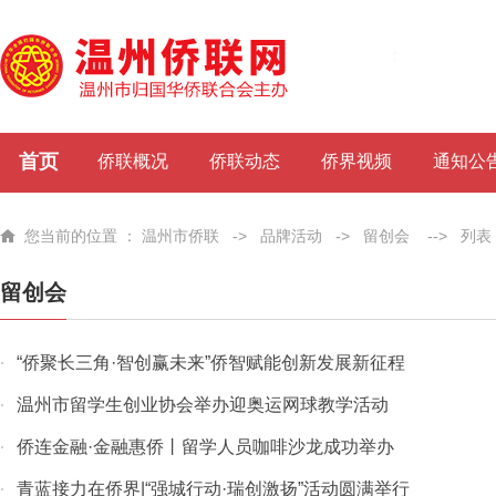
首页
侨联概况
侨联动态
侨界视频
通知公
您当前的位置 ：
温州市侨联
->
品牌活动
->
留创会
-->
列表
留创会
“侨聚长三角·智创赢未来”侨智赋能创新发展新征程
·
温州市留学生创业协会举办迎奥运网球教学活动
·
侨连金融·金融惠侨丨留学人员咖啡沙龙成功举办
·
青蓝接力在侨界|“强城行动·瑞创激扬”活动圆满举行
·