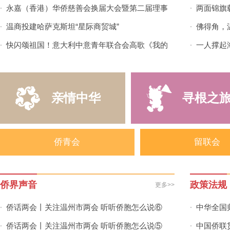
永嘉（香港）华侨慈善会换届大会暨第二届理事
两面锦旗
·
·
会就职典礼顺利举行
温商投建哈萨克斯坦“星际商贸城”
佛得角，
·
·
快闪颂祖国！意大利中意青年联合会高歌《我的
一人撑起
·
·
祖国》
兵的24天
亲情中华
寻根之
侨青会
留联会
侨界声音
政策法规
更多>>
侨话两会丨关注温州市两会 听听侨胞怎么说⑥
中华全国
·
·
侨话两会丨关注温州市两会 听听侨胞怎么说⑤
中国侨联
·
·