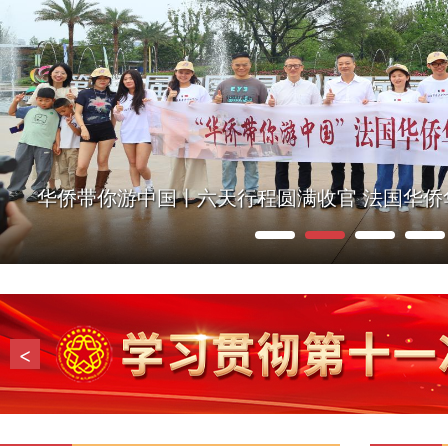
华侨带你游中国丨六天行程圆满收官 法国华侨
州
1
2
3
4
<