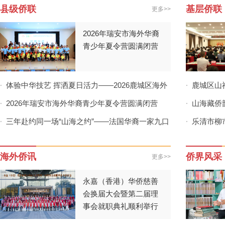
县级侨联
基层侨联
更多>>
2026年瑞安市海外华裔
青少年夏令营圆满闭营
体验中华技艺 挥洒夏日活力——2026鹿城区海外
鹿城区山
·
·
华裔青少年夏令营赴七都开启多元实践之旅
2026年瑞安市海外华裔青少年夏令营圆满闭营
召开
山海藏侨
·
·
三年赴约同一场“山海之约”——法国华裔一家九口
永嘉桥头镇
乐清市柳
·
·
的“寻根”接力
会顺利召开
海外侨讯
侨界风采
更多>>
永嘉（香港）华侨慈善
会换届大会暨第二届理
事会就职典礼顺利举行