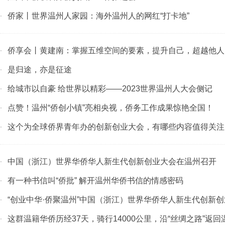
侨家丨世界温州人家园：海外温州人的网红“打卡地”
·
侨享会丨黄建南：掌握五维空间的要素，提升自己，超越他人
·
是归途，亦是征途
·
给城市以自豪 给世界以精彩——2023世界温州人大会侧记
·
点赞！温州“侨创小镇”亮相央视，侨务工作成果惊艳全国！
·
这个为全球侨界青年办的创新创业大会，有哪些内容值得关注
·
中国（浙江）世界华侨华人新生代创新创业大会在温州召开
·
有一种书信叫“侨批” 解开温州华侨书信的情感密码
·
“创业中华·侨聚温州”中国（浙江）世界华侨华人新生代创新创业
·
这群温籍华侨历经37天，骑行14000公里，沿“丝绸之路”返回
·