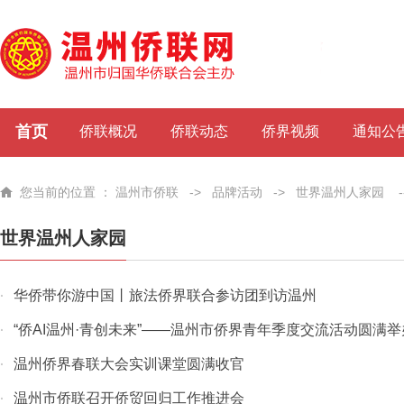
首页
侨联概况
侨联动态
侨界视频
通知公
您当前的位置 ：
温州市侨联
->
品牌活动
->
世界温州人家园
-
世界温州人家园
华侨带你游中国丨旅法侨界联合参访团到访温州
·
“侨AI温州·青创未来”——温州市侨界青年季度交流活动圆满举
·
温州侨界春联大会实训课堂圆满收官
·
温州市侨联召开侨贸回归工作推进会
·