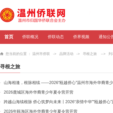
首页
侨联概况
侨联动态
侨界视频
通知公
您当前的位置 ：
温州市侨联
->
品牌活动
->
寻根之旅
-->
列
寻根之旅
山海相逢，根脉相续 ——2026“瓯越侨心”温州市海外华裔青少年
·
2026鹿城区海外华裔青少年夏令营开营
·
跨越山海续根脉 侨心筑梦向未来丨2026“亲情中华”“瓯越侨心”夏
·
2026年瓯海区海外华裔青少年夏令营开营
·